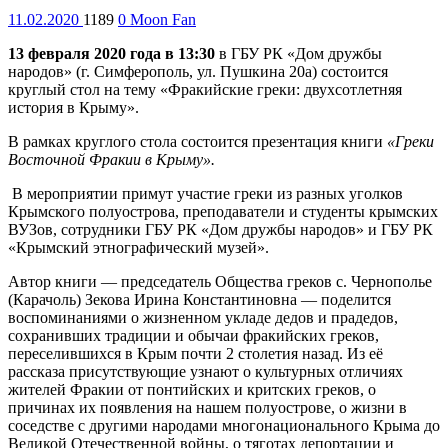
11.02.2020
1189
0
Moon Fan
13 февраля 2020 года в 13:30
в ГБУ РК «Дом дружбы
народов» (г. Симферополь, ул. Пушкина 20а) состоится
круглый стол на тему «Фракийские греки: двухсотлетняя
история в Крыму».
В рамках круглого стола состоится презентация книги
«Греки
Восточной Фракии в Крыму».
В мероприятии примут участие греки из разных уголков
Крымского полуострова, преподаватели и студенты крымских
ВУЗов, сотрудники ГБУ РК «Дом дружбы народов» и ГБУ РК
«Крымский этнографический музей».
Автор книги — председатель Общества греков с. Чернополье
(Карачоль) Зекова Ирина Константиновна — поделится
воспоминаниями о жизненном укладе дедов и прадедов,
сохранивших традиции и обычаи фракийских греков,
переселившихся в Крым почти 2 столетия назад. Из её
рассказа присутствующие узнают о культурных отличиях
жителей Фракии от понтийских и критских греков, о
причинах их появления на нашем полуострове, о жизни в
соседстве с другими народами многонационального Крыма до
Великой Отечественной войны, о тяготах депортации и