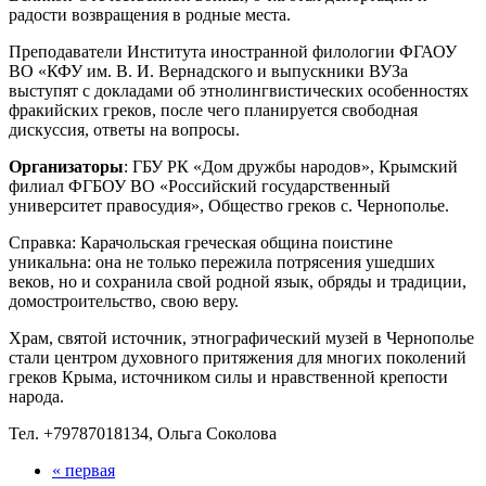
радости возвращения в родные места.
Преподаватели Института иностранной филологии ФГАОУ
ВО «КФУ им. В. И. Вернадского и выпускники ВУЗа
выступят с докладами об этнолингвистических особенностях
фракийских греков, после чего планируется свободная
дискуссия, ответы на вопросы.
Организаторы
: ГБУ РК «Дом дружбы народов», Крымский
филиал ФГБОУ ВО «Российский государственный
университет правосудия», Общество греков с. Чернополье.
Справка: Карачольская греческая община поистине
уникальна: она не только пережила потрясения ушедших
веков, но и сохранила свой родной язык, обряды и традиции,
домостроительство, свою веру.
Храм, святой источник, этнографический музей в Чернополье
стали центром духовного притяжения для многих поколений
греков Крыма, источником силы и нравственной крепости
народа.
Тел. +79787018134, Ольга Соколова
« первая