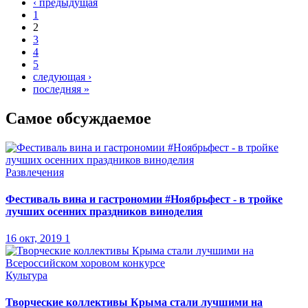
‹ предыдущая
Страницы
1
2
3
4
5
следующая ›
последняя »
Самое обсуждаемое
Развлечения
Фестиваль вина и гастрономии #Ноябрьфест - в тройке
лучших осенних праздников виноделия
16 окт, 2019
1
Культура
Творческие коллективы Крыма стали лучшими на