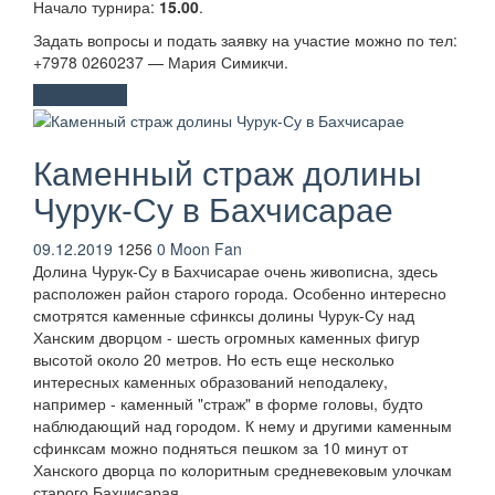
Начало турнира:
15.00
.
Задать вопросы и подать заявку на участие можно по тел:
+7978 0260237 — Мария Симикчи.
Развлечения
Каменный страж долины
Чурук-Су в Бахчисарае
09.12.2019
1256
0
Moon Fan
Долина Чурук-Су в Бахчисарае очень живописна, здесь
расположен район старого города. Особенно интересно
смотрятся каменные сфинксы долины Чурук-Су над
Ханским дворцом - шесть огромных каменных фигур
высотой около 20 метров. Но есть еще несколько
интересных каменных образований неподалеку,
например - каменный "страж" в форме головы, будто
наблюдающий над городом. К нему и другими каменным
сфинксам можно подняться пешком за 10 минут от
Ханского дворца по колоритным средневековым улочкам
старого Бахчисарая.