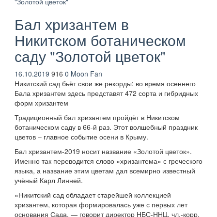
Бал хризантем в
Никитском ботаническом
саду "Золотой цветок"
16.10.2019
916
0
Moon Fan
Никитский сад бьёт свои же рекорды: во время осеннего
Бала хризантем здесь представят 472 сорта и гибридных
форм хризантем
Традиционный бал хризантем пройдёт в Никитском
ботаническом саду в 66-й раз. Этот волшебный праздник
цветов – главное событие осени в Крыму.
Бал хризантем-2019 носит название «Золотой цветок».
Именно так переводится слово «хризантема» с греческого
языка, а название этим цветам дал всемирно известный
учёный Карл Линней.
«Никитский сад обладает старейшей коллекцией
хризантем, которая формировалась уже с первых лет
основания Сада, — говорит директор НБС-ННЦ, чл.-корр.