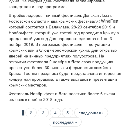
кухни. На каждый день фестиваля запланирована
концертная и шоу-программа.
В тройке лидеров - винный фестиваль Донская Лоза в
Ростовской области и два крымских фестиваля: WineFest,
который состоится в Балаклаве, 28-29 сентября 2019 и
Ноябрьфест, который уже третий год проходит в Крыму в
продленный уик-энд Дня народного единства с 1 по 3
ноября 2019. В программе фестиваля — дегустации
крымских вин и блюд черноморской кухни, дни открытых
дверей на винных предприятиях полуострова. На
открытии фестиваля 2 ноября в Ялте свою продукцию
презентуют более 30 винных и фермерских хозяйств
Крыма. Гостям праздника будет представлена интересная
концертная программа, а также выставки и презентации
крымских мастеров.
Фестиваль Ноябрьфест в Ялте посетили более 6 тысяч
человек в ноябре 2018 года.
Страницы
1
2
3
4
5
следующая ›
последняя »