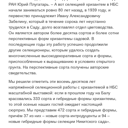
РАН Юрий Плугатарь. – А вот селекцией хризантем в НБС
начали заниматься ровно 80 лет назад, в 1939 году, и
первенство принадлежит Ивану Александровичу
Забелину, который в течение сорока лет неустанно
трудился в Саду, долго возглавлял отдел цветоводства.
Он является автором более десятка сортов и более сотни
перспективных форм хризантемы садовой. В
последующие годы эту работу успешно продолжили
другие селекционеры, которым удалось создать
многочисленные высокодекоративные сорта и формы,
приспособленные к выращиванию в условиях открытого
грунта. На перспективные сорта получены авторские
свидетельства.
Мы решили отметить эти восемь десятков лет
напряжённой селекционной работы с хризантемой в НБС
масштабной выставкой: если в прошлом году на Балу
красовались 333 сорта и гибридные формы хризантемы,
то этой осенью наших гостей ожидает настоящий
сюрприз. Мы представим 472 сорта и гибридные формы,
причём 37 из них – новые сорта-интродуценты и 94 –
новые гибридные формы селекции Никитского сада».