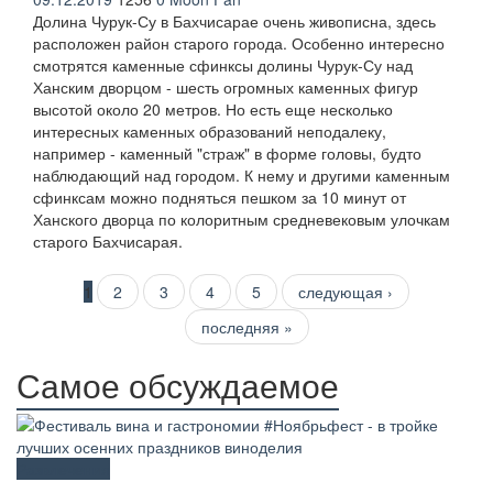
Долина Чурук-Су в Бахчисарае очень живописна, здесь
расположен район старого города. Особенно интересно
смотрятся каменные сфинксы долины Чурук-Су над
Ханским дворцом - шесть огромных каменных фигур
высотой около 20 метров. Но есть еще несколько
интересных каменных образований неподалеку,
например - каменный "страж" в форме головы, будто
наблюдающий над городом. К нему и другими каменным
сфинксам можно подняться пешком за 10 минут от
Ханского дворца по колоритным средневековым улочкам
старого Бахчисарая.
Страницы
1
2
3
4
5
следующая ›
последняя »
Самое обсуждаемое
Развлечения