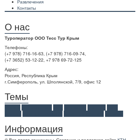
Развлечения
Контакты
О нас
Туроператор ООО Тесс Тур Крым
Телефоны:
(+7 978) 716-16-63, (+7 978) 716-09-74,
(+7 3652) 53-12-22, +7 978 69-72-125
Адрес:
Россия, Республика Крым
г.Симферополь, ул. Шполянской, 7/9, офис 12
Темы
армяне
бал хризантем
вино
виноделие
гран-при
греки
история
календарь событий
каменные сфинксы
караимы
Информация
© Все права защищены. Создание и поддержка сайта
КТН
.