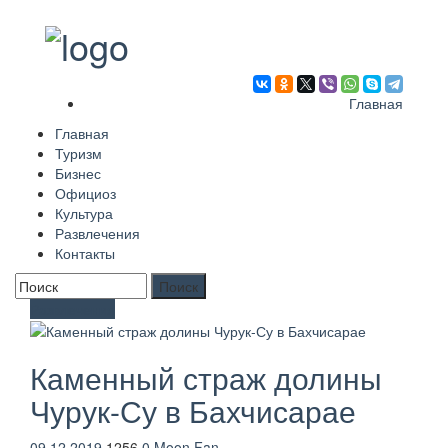
Главная
Главная
Туризм
Бизнес
Официоз
Культура
Развлечения
Контакты
Форма поиска
Развлечения
Каменный страж долины
Чурук-Су в Бахчисарае
09.12.2019
1256
0
Moon Fan