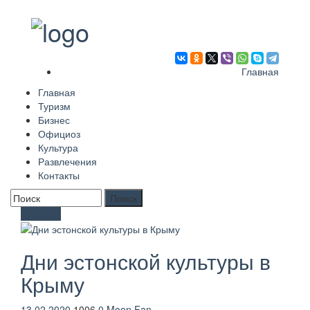
Главная
Главная
Туризм
Бизнес
Официоз
Культура
Развлечения
Контакты
Форма поиска
Культура
Дни эстонской культуры в
Крыму
13.02.2020
1006
0
Moon Fan